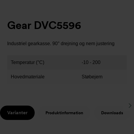
Gear DVC5596
Industriel gearkasse. 90° drejning og nem justering
Temperatur (°C)
-10 - 200
Hovedmateriale
Støbejern
S
Varianter
Produktinformation
Downloads
t