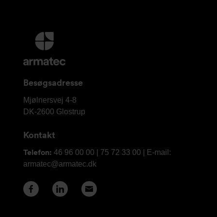
Yderligere
information
og
kontaktoplysninger
Besøgsadresse
Armatec
Mjølnersvej 4-8
A/S
DK-2600
Glostrup
Kontakt
Telefon:
46 96 00 00 | 75 72 33 00 | E-mail:
armatec@armatec.dk