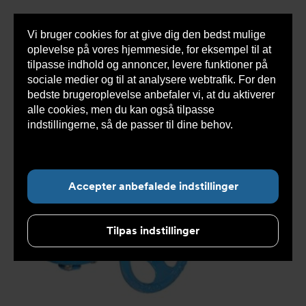
Vi bruger cookies for at give dig den bedst mulige
Sho
oplevelse på vores hjemmeside, for eksempel til at
cont
tilpasse indhold og annoncer, levere funktioner på
sociale medier og til at analysere webtrafik. For den
bedste brugeroplevelse anbefaler vi, at du aktiverer
Du
Armatec
>
Produkter
>
Automatisering aktuatorer og
alle cookies, men du kan også tilpasse
er
gear
>
Reservedele og tilbehør automatisering
>
her:
Håndhjulsgear
>
Gear DVC5596
indstillingerne, så de passer til dine behov.
Læs
mere om cookies her.
Accepter anbefalede indstillinger
Tilpas indstillinger