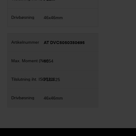
46x46mm
AT DVC5050350695
6854
F16/F25
46x46mm