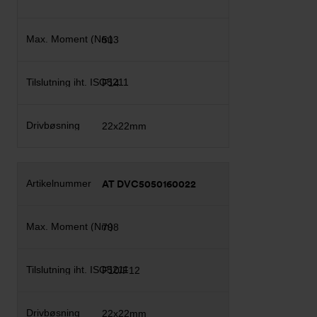
513
F14
22x22mm
AT DVC5050160022
798
F10/F12
22x22mm