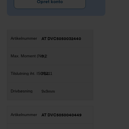
Opret konto
AT DVC5050032440
9,2
F04
9x9mm
AT DVC5050040449