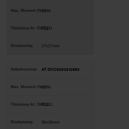
1596
F12
27x27mm
AT DVC5050210883
1596
F14
36x36mm