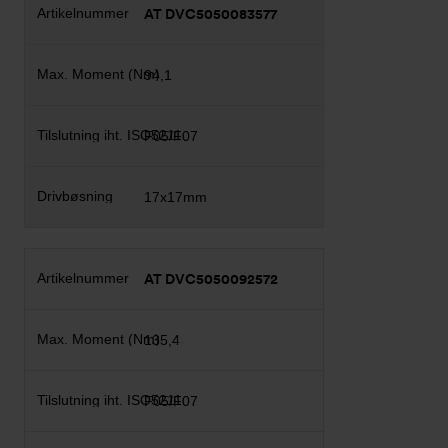
AT DVC5050083577
94,1
F05/F07
17x17mm
AT DVC5050092572
135,4
F05/F07