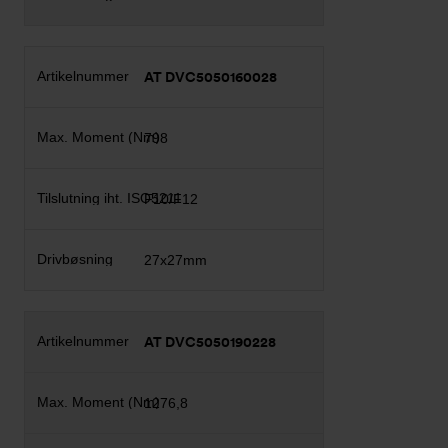
AT DVC5050160028
798
F10/F12
27x27mm
AT DVC5050190228
1276,8