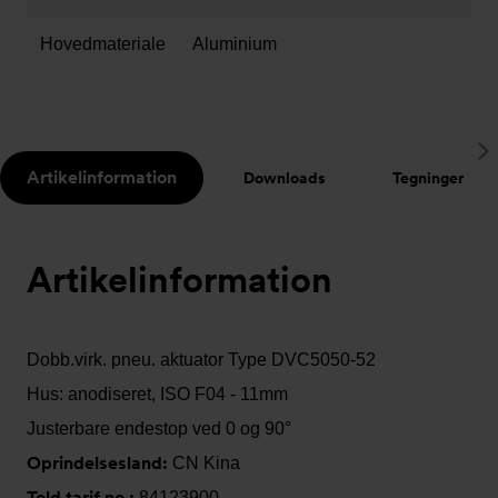
Hovedmateriale
Aluminium
S
Artikelinformation
Downloads
Tegninger
t
Artikelinformation
Dobb.virk. pneu. aktuator Type DVC5050-52
Hus: anodiseret, ISO F04 - 11mm
Justerbare endestop ved 0 og 90°
Oprindelsesland:
CN Kina
Told tarif no.:
84123900