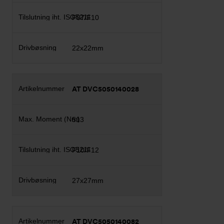
F07/F10
22x22mm
AT DVC5050140028
513
F10/F12
27x27mm
AT DVC5050140082