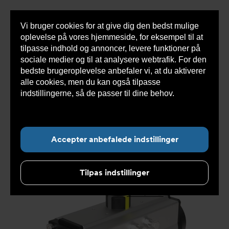
Vi bruger cookies for at give dig den bedst mulige
Sho
oplevelse på vores hjemmeside, for eksempel til at
cont
tilpasse indhold og annoncer, levere funktioner på
sociale medier og til at analysere webtrafik. For den
bedste brugeroplevelse anbefaler vi, at du aktiverer
Du
Armatec
>
Produkter
>
Automatisering aktuatorer og
alle cookies, men du kan også tilpasse
er
gear
>
Pneumatisk aktuatorer
>
Rack and pinion
>
her:
Dobbeltvirkende pneumatisk aktuator DVC5050 - NBR
>
indstillingerne, så de passer til dine behov.
Læs
Dobbeltvirkende pneumatisk aktuator DVC5050052441
mere om cookies her.
Accepter anbefalede indstillinger
Tilpas indstillinger