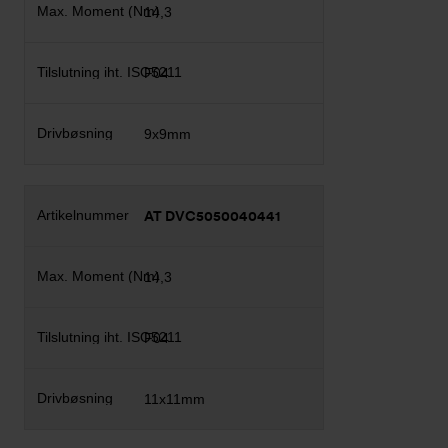
14,3
F04
9x9mm
AT DVC5050040441
14,3
F04
11x11mm