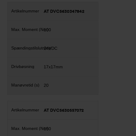
AT DVC5630347842
100
24VDC
17x17mm
20
AT DVC5630557072
150