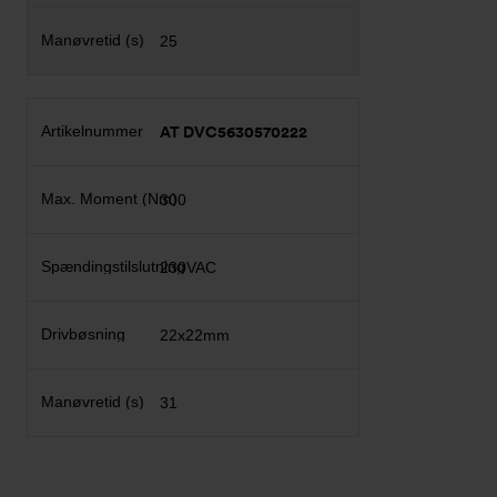
25
AT DVC5630570222
300
230VAC
22x22mm
31