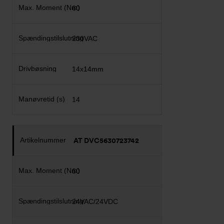
60
230VAC
14x14mm
14
AT DVC5630723742
60
24VAC/24VDC