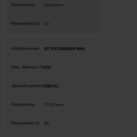
14x14mm
14
AT DVC5630547842
100
230VAC
17x17mm
20