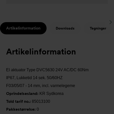
S
Artikelinformation
Downloads
Tegninger
t
Artikelinformation
El aktuator Type DVC5630 24V AC/DC 60Nm
IP67, Lukketid 14 sek. 50/60HZ
F03/05/07 - 14 mm, incl. varmelegeme
Oprindelsesland:
KR Sydkorea
Told tarif no.:
85013100
Pakkestørrelse:
0