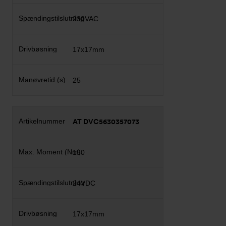
230VAC
17x17mm
25
AT DVC5630357073
150
24VDC
17x17mm