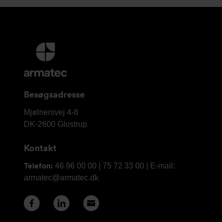
Yderligere
information
og
kontaktoplysninger
Besøgsadresse
Armatec
Mjølnersvej 4-8
A/S
DK-2600
Glostrup
Kontakt
Telefon:
46 96 00 00 | 75 72 33 00 | E-mail:
armatec@armatec.dk