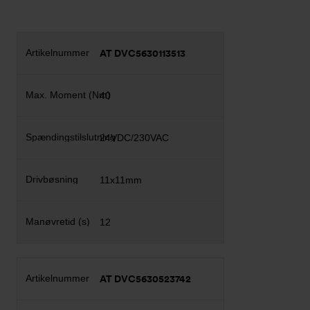
AT DVC5630113513
40
24VDC/230VAC
11x11mm
12
AT DVC5630523742