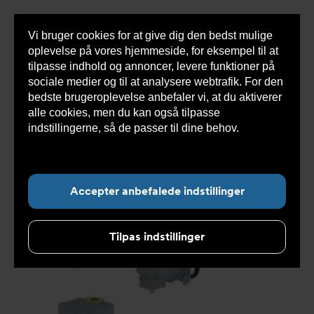
Vi bruger cookies for at give dig den bedst mulige
Sho
oplevelse på vores hjemmeside, for eksempel til at
cont
tilpasse indhold og annoncer, levere funktioner på
sociale medier og til at analysere webtrafik. For den
bedste brugeroplevelse anbefaler vi, at du aktiverer
Du
Armatec
>
Produkter
>
Automatisering aktuatorer og
alle cookies, men du kan også tilpasse
er
gear
>
Elektriske aktuatorer
>
On/off
>
Elektrisk
her:
aktuator DVC5630 On/off
>
Elektrisk aktuator 24 V
indstillingerne, så de passer til dine behov.
Læs
AC/DC on/off DVC5630723742
mere om cookies her.
Accepter anbefalede indstillinger
Tilpas indstillinger