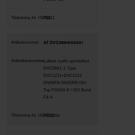
F05
AT DVC5861000001
Lukket rustfri spindelforl.
DVC5861-1 Type
DVC1211+DVC1311
DN08FB-DN25RB ISO:
Top F03/04-9 / ISO Bund
F4-9
F03/F04