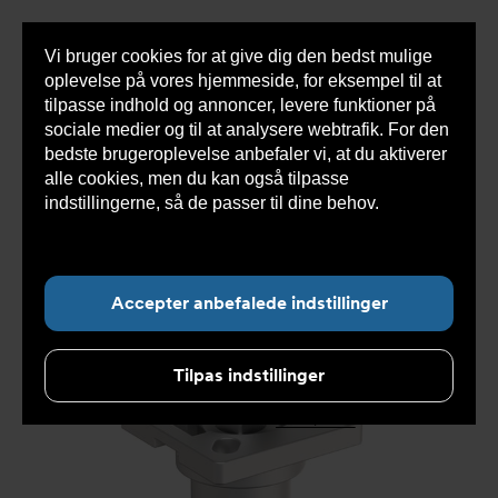
Vi bruger cookies for at give dig den bedst mulige
Sho
oplevelse på vores hjemmeside, for eksempel til at
cont
tilpasse indhold og annoncer, levere funktioner på
sociale medier og til at analysere webtrafik. For den
bedste brugeroplevelse anbefaler vi, at du aktiverer
Du
Armatec
>
Produkter
>
Automatisering aktuatorer og
alle cookies, men du kan også tilpasse
er
gear
>
Beslag og koblinger
>
Spindelforlænger
>
her:
Spindelforlænger DVC5860 & DVC5861
>
indstillingerne, så de passer til dine behov.
Læs
Spindelforlænger DVC5860002050
mere om cookies her.
Accepter anbefalede indstillinger
Tilpas indstillinger