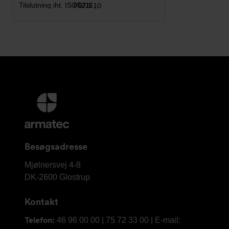
F07/F10
Yderligere
information
og
kontaktoplysninger
Besøgsadresse
Armatec
Mjølnersvej 4-8
A/S
DK-2600
Glostrup
Kontakt
Telefon:
46 96 00 00 | 75 72 33 00 | E-mail: