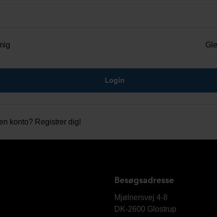
mig
Gl
gen konto?
Registrer dig!
Besøgsadresse
Armatec
A/S
Mjølnersvej 4-8
DK-2600
Glostrup