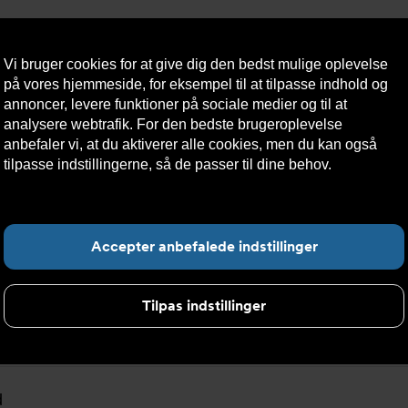
Vi bruger cookies for at give dig den bedst mulige oplevelse
på vores hjemmeside, for eksempel til at tilpasse indhold og
annoncer, levere funktioner på sociale medier og til at
analysere webtrafik. For den bedste brugeroplevelse
æredygtighed
Kontakt
Teknisk
Kundeservice
anbefaler vi, at du aktiverer alle cookies, men du kan også
os
hjælp
tilpasse indstillingerne, så de passer til dine behov.
Læs mere
om cookies her.
F
Accepter anbefalede indstillinger
Tilpas indstillinger
resse
d