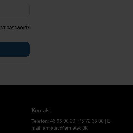
emt password?
Kontakt
Telefon:
46 96 00 00 | 75 72 33 00 | E-
mail: armatec@armatec.dk