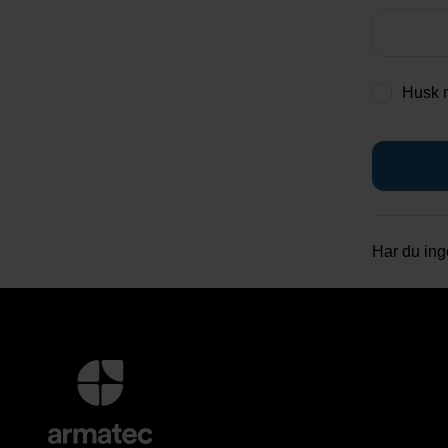
Husk 
Har du in
Yderligere
information
og
kontaktoplysninger