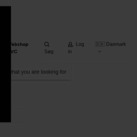
Hjæ
Webshop
Log
🇩🇰 Danmark
DVC
Søg
in
ind what you are looking for