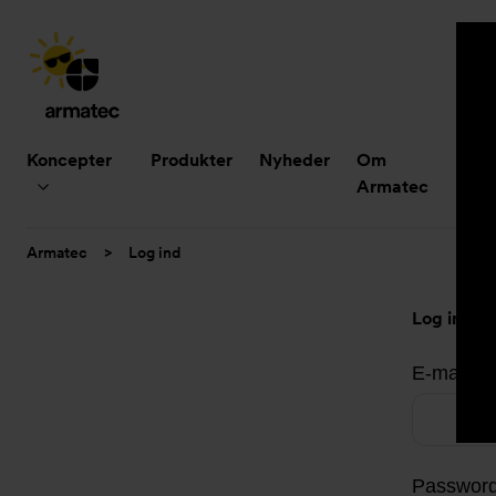
Hovedmenu
Koncepter
Produkter
Nyheder
Om
B
Armatec
Du
Armatec
>
Log ind
er
her:
Log ind
E-mailad
Passwor