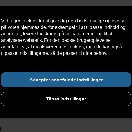
Vi bruger cookies for at give dig den bedst mulige oplevelse
på vores hjemmeside, for eksempel til at tilpasse indhold og
annoncer, levere funktioner på sociale medier og til at
analysere webtrafik. For den bedste brugeroplevelse
æredygtighed
Kontakt
Teknisk
Kundeservice
anbefaler vi, at du aktiverer alle cookies, men du kan også
os
hjælp
tilpasse indstillingerne, så de passer til dine behov.
Læs mere
om cookies her.
F
Accepter anbefalede indstillinger
Tilpas indstillinger
resse
d