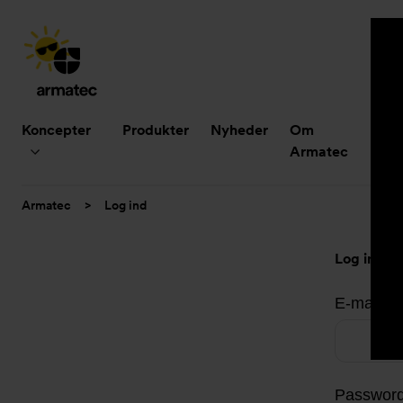
Hovedmenu
Koncepter
Produkter
Nyheder
Om
B
Armatec
Du
Armatec
>
Log ind
er
her:
Log ind
E-mailad
Passwor