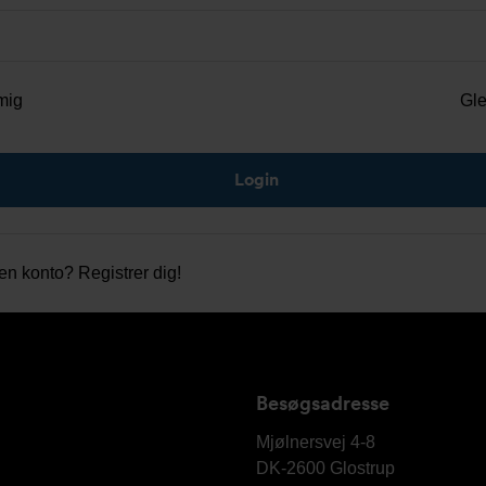
mig
Gl
gen konto?
Registrer dig!
Besøgsadresse
Armatec
A/S
Mjølnersvej 4-8
DK-2600
Glostrup