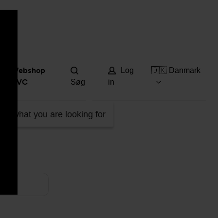
Hjæ
Webshop
Log
🇩🇰 Danmark
DVC
Søg
in
ind what you are looking for