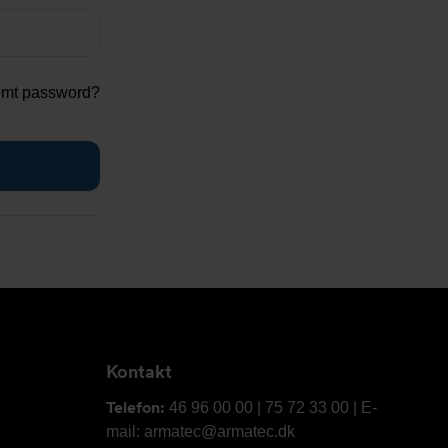
emt password?
Kontakt
Telefon:
46 96 00 00 | 75 72 33 00 | E-
mail: armatec@armatec.dk