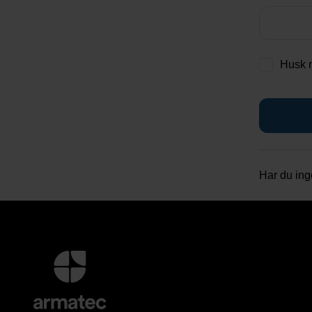
Husk 
Har du in
Yderligere
information
og
kontaktoplysninger