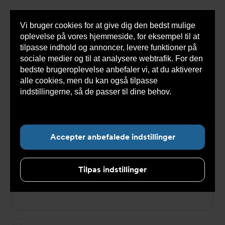
Vi bruger cookies for at give dig den bedst mulige
Sho
oplevelse på vores hjemmeside, for eksempel til at
cont
tilpasse indhold og annoncer, levere funktioner på
sociale medier og til at analysere webtrafik. For den
bedste brugeroplevelse anbefaler vi, at du aktiverer
Du
Armatec
>
Log ind
alle cookies, men du kan også tilpasse
er
her:
indstillingerne, så de passer til dine behov.
Læs
Log ind
mere om cookies her.
E-mailadresse
Accepter anbefalede indstillinger
Tilpas indstillinger
Password