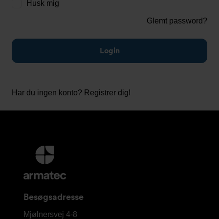
Husk mig
Glemt password?
Har du ingen konto?
Registrer dig!
Yderligere
information
og
kontaktoplysninger
Besøgsadresse
Armatec
Mjølnersvej 4-8