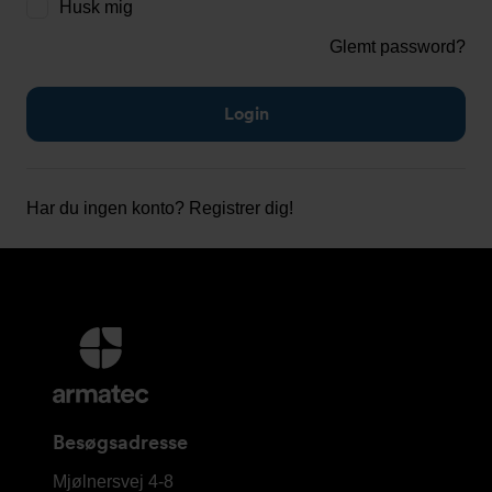
Husk mig
Glemt password?
Har du ingen konto?
Registrer dig!
Yderligere
information
og
kontaktoplysninger
Besøgsadresse
Armatec
Mjølnersvej 4-8