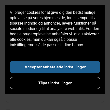
Vi bruger cookies for at give dig den bedst mulige
Sho
oplevelse på vores hjemmeside, for eksempel til at
cont
tilpasse indhold og annoncer, levere funktioner på
sociale medier og til at analysere webtrafik. For den
bedste brugeroplevelse anbefaler vi, at du aktiverer
Du
Armatec
>
Log ind
alle cookies, men du kan også tilpasse
er
her:
indstillingerne, så de passer til dine behov.
Læs
Log ind
mere om cookies her.
E-mailadresse
Accepter anbefalede indstillinger
Tilpas indstillinger
Password