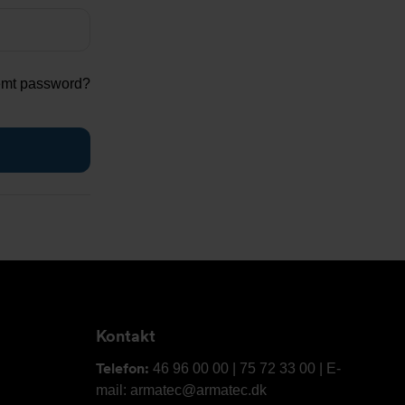
emt password?
Kontakt
Telefon:
46 96 00 00 | 75 72 33 00 | E-
mail: armatec@armatec.dk