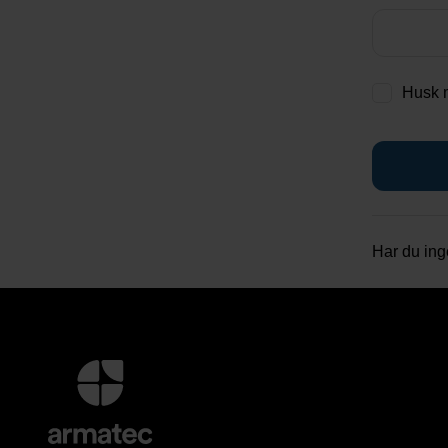
Husk 
Har du in
Yderligere
information
og
kontaktoplysninger