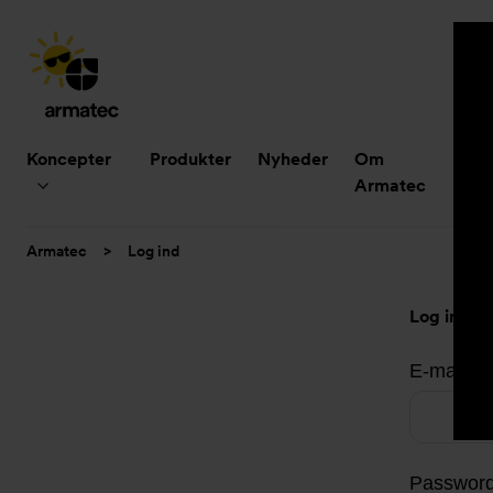
Hovedmenu
Koncepter
Produkter
Nyheder
Om
B
Armatec
Du
Armatec
>
Log ind
er
her:
Log ind
E-mailad
Passwor