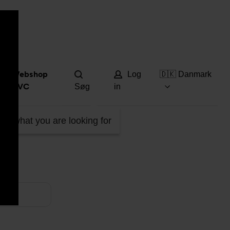
Hjæ
Webshop
Log
🇩🇰 Danmark
DVC
Søg
in
ind what you are looking for