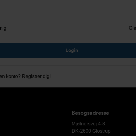
mig
Gl
gen konto?
Registrer dig!
Besøgsadresse
Armatec
A/S
Mjølnersvej 4-8
DK-2600
Glostrup