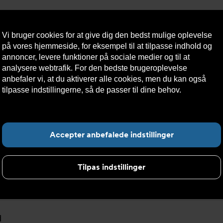
Vi bruger cookies for at give dig den bedst mulige oplevelse
på vores hjemmeside, for eksempel til at tilpasse indhold og
annoncer, levere funktioner på sociale medier og til at
analysere webtrafik. For den bedste brugeroplevelse
æredygtighed
Kontakt
Teknisk
Kundeservice
anbefaler vi, at du aktiverer alle cookies, men du kan også
os
hjælp
tilpasse indstillingerne, så de passer til dine behov.
Læs mere
om cookies her.
F
Accepter anbefalede indstillinger
Tilpas indstillinger
resse
d