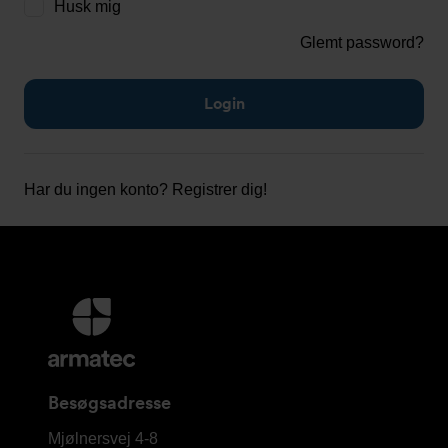
Husk mig
Glemt password?
Har du ingen konto?
Registrer dig!
Yderligere
information
og
kontaktoplysninger
Besøgsadresse
Armatec
Mjølnersvej 4-8