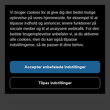
Vi bruger cookies for at give dig den bedst mulige
Sho
oplevelse på vores hjemmeside, for eksempel til at
cont
tilpasse indhold og annoncer, levere funktioner på
sociale medier og til at analysere webtrafik. For den
bedste brugeroplevelse anbefaler vi, at du aktiverer
Du
Armatec
>
Log ind
alle cookies, men du kan også tilpasse
er
her:
indstillingerne, så de passer til dine behov.
Læs
Log ind
mere om cookies her.
E-mailadresse
Accepter anbefalede indstillinger
Tilpas indstillinger
Password