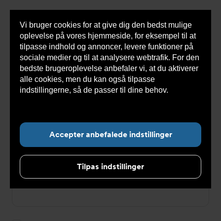
Vi bruger cookies for at give dig den bedst mulige
Sho
oplevelse på vores hjemmeside, for eksempel til at
cont
tilpasse indhold og annoncer, levere funktioner på
sociale medier og til at analysere webtrafik. For den
bedste brugeroplevelse anbefaler vi, at du aktiverer
Du
Armatec
>
Log ind
alle cookies, men du kan også tilpasse
er
her:
indstillingerne, så de passer til dine behov.
Læs
Log ind
mere om cookies her.
E-mailadresse
Accepter anbefalede indstillinger
Tilpas indstillinger
Password