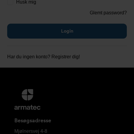
Husk mig
Glemt password?
Har du ingen konto?
Registrer dig!
Yderligere
information
og
kontaktoplysninger
Besøgsadresse
Armatec
Mjølnersvej 4-8