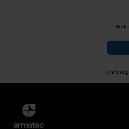
Husk 
Har du in
Yderligere
information
og
kontaktoplysninger