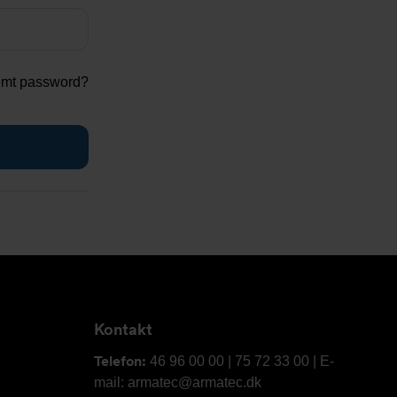
emt password?
Kontakt
Telefon:
46 96 00 00 | 75 72 33 00 | E-
mail: armatec@armatec.dk