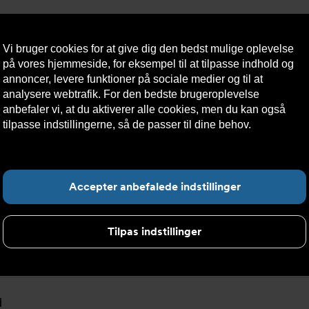
Vi bruger cookies for at give dig den bedst mulige oplevelse
på vores hjemmeside, for eksempel til at tilpasse indhold og
annoncer, levere funktioner på sociale medier og til at
analysere webtrafik. For den bedste brugeroplevelse
æredygtighed
Kontakt
Teknisk
Kundeservice
anbefaler vi, at du aktiverer alle cookies, men du kan også
os
hjælp
tilpasse indstillingerne, så de passer til dine behov.
Læs mere
om cookies her.
F
Accepter anbefalede indstillinger
Tilpas indstillinger
resse
d