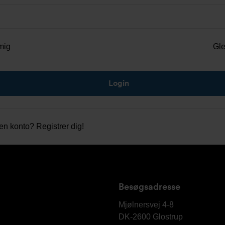
mig
Gl
gen konto?
Registrer dig!
Besøgsadresse
Armatec
A/S
Mjølnersvej 4-8
DK-2600
Glostrup