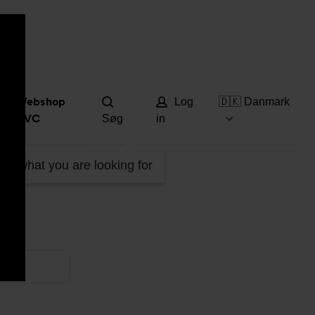
Hjæ
Webshop
Log
🇩🇰 Danmark
DVC
Søg
in
ind what you are looking for