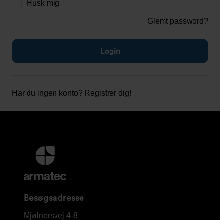
Husk mig
Glemt password?
Har du ingen konto?
Registrer dig!
Yderligere
information
og
kontaktoplysninger
Besøgsadresse
Armatec
Mjølnersvej 4-8