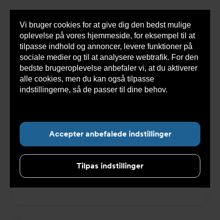
Vi bruger cookies for at give dig den bedst mulige
Sho
oplevelse på vores hjemmeside, for eksempel til at
cont
tilpasse indhold og annoncer, levere funktioner på
sociale medier og til at analysere webtrafik. For den
bedste brugeroplevelse anbefaler vi, at du aktiverer
Du
Armatec
>
Log ind
alle cookies, men du kan også tilpasse
er
her:
indstillingerne, så de passer til dine behov.
Læs
Log ind
mere om cookies her.
E-mailadresse
Accepter anbefalede indstillinger
Tilpas indstillinger
Password